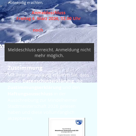
notwendig erachten.
Anm
eldeschluss
Freitag 6. März 2026, 12
.00 Uhr
noch
Meldeschluss erreicht. Anmeldung nicht
mehr möglich.
Zustimmung
Mit Ihrer Anmeldung erklären Sie, dass
Sie die
Datenschutzerklärung
, die
Zustimmungserklärung
und den
Haftungsausschluss
in der
Ausschreibung zur Mindelheimer
Stadtmeisterschaft 2026 gelesen
haben und diese vollumfänglich
akzeptieren.